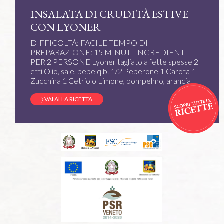
INSALATA DI CRUDITÀ ESTIVE
CON LYONER
DIFFICOLTÀ: FACILE TEMPO DI
PREPARAZIONE: 15 MINUTI INGREDIENTI
PER 2 PERSONE Lyoner tagliato a fette spesse 2
etti Olio, sale, pepe q.b. 1/2 Peperone 1 Carota 1
Zucchina 1 Cetriolo Limone, pompelmo, arancia
〉 VAI ALLA RICETTA