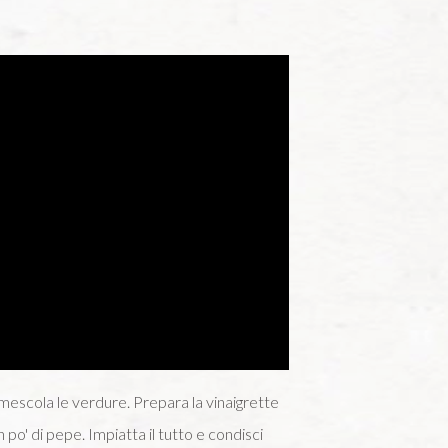
 e mescola le verdure. Prepara la vinaigrette
po' di pepe. Impiatta il tutto e condisci