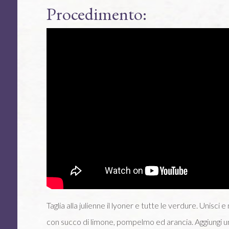
Procedimento:
Taglia alla julienne il lyoner e tutte le verdure. Unisci
con succo di limone, pompelmo ed arancia. Aggiungi un 