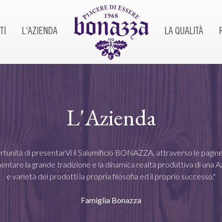
TI
L'AZIENDA
LA QUALITÀ
L'Azienda
portunità di presentarVi il Salumificio BONAZZA, attraverso le pagin
mentare la grande tradizione e la dinamica realtà produttiva di una A
e varietà dei prodotti la propria filosofia ed il proprio successo."
Famiglia Bonazza