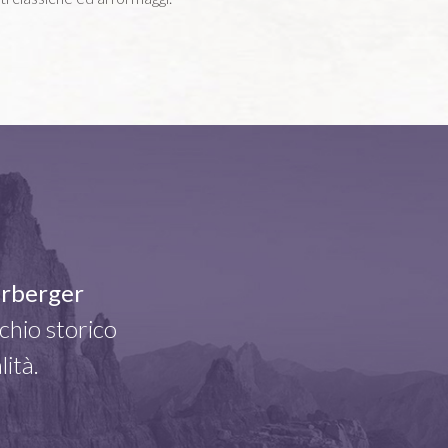
rberger
rchio storico
ità.