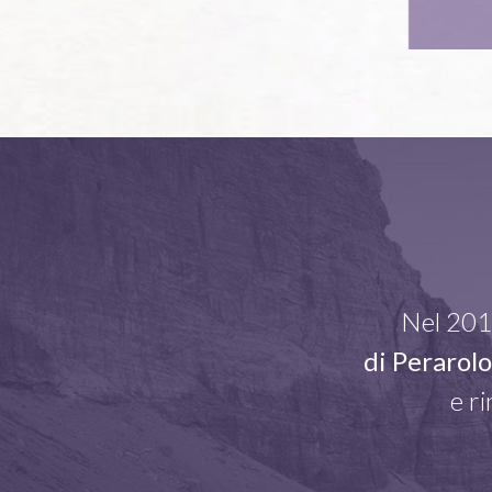
Nel 2013
di Perarol
e r