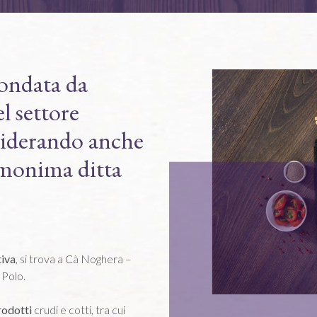
fondata da
l settore
siderando anche
omonima ditta
tiva
, si trova a Cà Noghera –
 Polo.
rodotti
crudi e cotti, tra cui