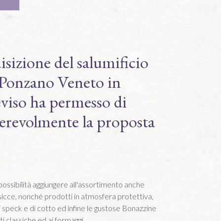
isizione del salumificio
 Ponzano Veneto in
eviso ha permesso di
erevolmente la proposta
possibilità aggiungere all'assortimento anche
lsicce, nonché prodotti in atmosfera protettiva,
 di speck e di cotto ed infine le gustose Bonazzine
ti classiche ed ai formaggi.