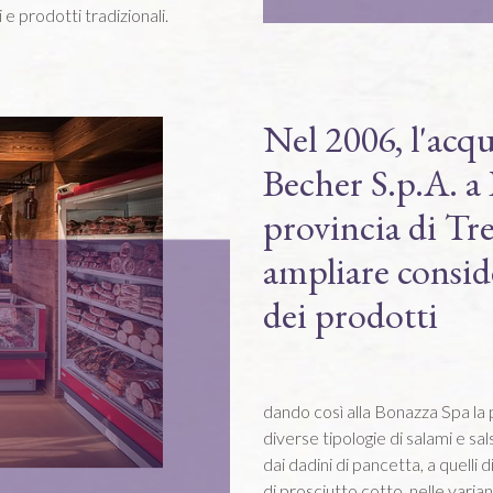
 e prodotti tradizionali.
Nel 2006, l'acqu
Becher S.p.A. a
provincia di Tr
ampliare consid
dei prodotti
dando così alla Bonazza Spa la 
diverse tipologie di salami e sa
dai dadini di pancetta, a quelli
di prosciutto cotto, nelle varian