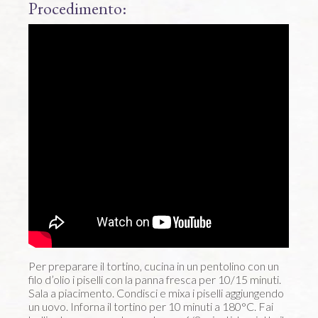
Procedimento:
Per preparare il tortino, cucina in un pentolino con un
filo d’olio i piselli con la panna fresca per 10/15 minuti.
Sala a piacimento. Condisci e mixa i piselli aggiungendo
un uovo. Inforna il tortino per 10 minuti a 180°C. Fai