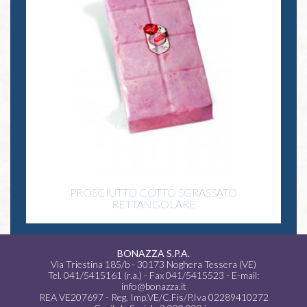
PROSCIUTTO COTTO SGRASSATO
RETTANGOLARE
BONAZZA S.P.A.
Via Triestina 185/b - 30173 Noghera Tessera (VE)
Tel. 041/5415161 (r.a.)
- Fax 041/5415523 -
E-mail:
info@bonazza.it
REA VE207697 - Reg. Imp.VE/C.Fis/P.Iva 02289410272